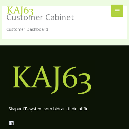
Skip
MAI
to
Customer Cabinet
MEN
content
Customer Dashboard
Skapar IT-system som bidrar till din affär.